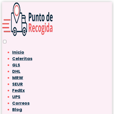
Inicio
Celeritas
GLS
DHL
MRW
SEUR
FedEx
UPS
Correos
Blog