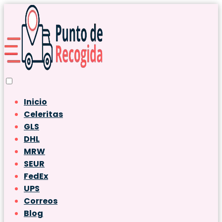
Inicio
Celeritas
GLS
DHL
MRW
SEUR
FedEx
UPS
Correos
Blog