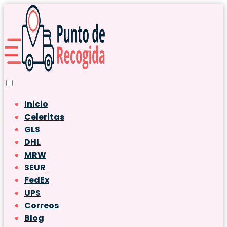
Inicio
Celeritas
GLS
DHL
MRW
SEUR
FedEx
UPS
Correos
Blog