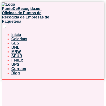
Inicio
Celeritas
GLS
DHL
MRW
SEUR
FedEx
UPS
Correos
Blog