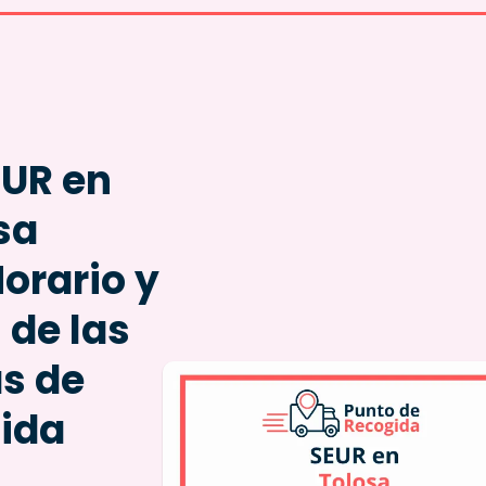
EUR en
sa
Horario y
 de las
as de
ida