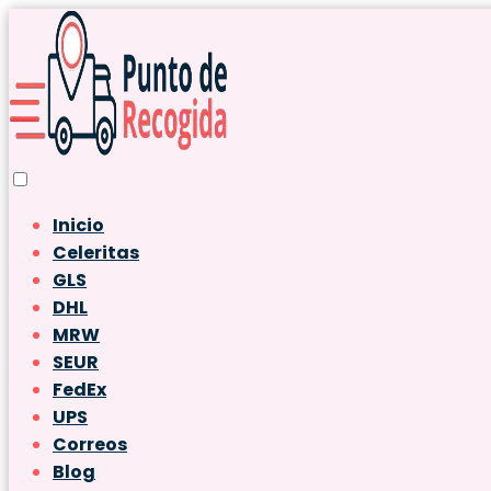
Inicio
Celeritas
GLS
DHL
MRW
SEUR
FedEx
UPS
Correos
Blog