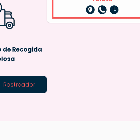
o de Recogida
olosa
Rastreador