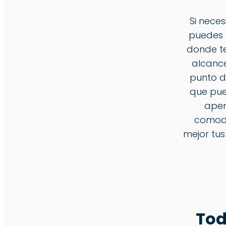
Si nece
puedes 
donde te
alcance.
punto d
que pue
aper
comodi
mejor tus
Tod