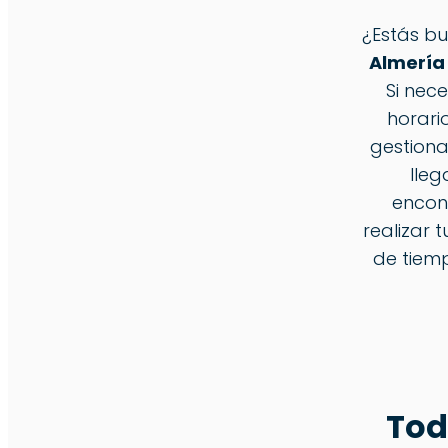
¿Estás b
Almería
Si nece
horari
gestiona
lleg
encon
realizar 
de tiemp
Tod