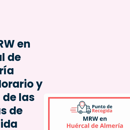
RW en
l de
ría
Horario y
 de las
as de
ida