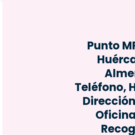
Punto M
Huérca
Alme
Teléfono, 
Dirección
Oficin
Recog