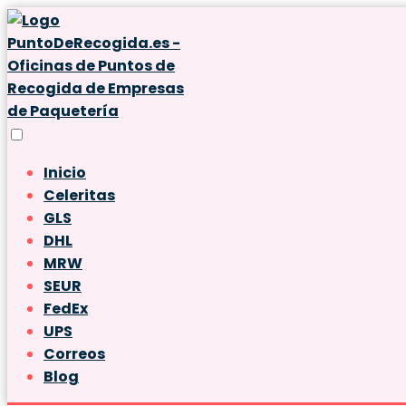
Inicio
Celeritas
GLS
DHL
MRW
SEUR
FedEx
UPS
Correos
Blog