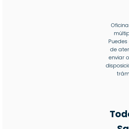
Oficin
múlti
Puedes c
de aten
enviar 
disposic
trám
Tod
Sa