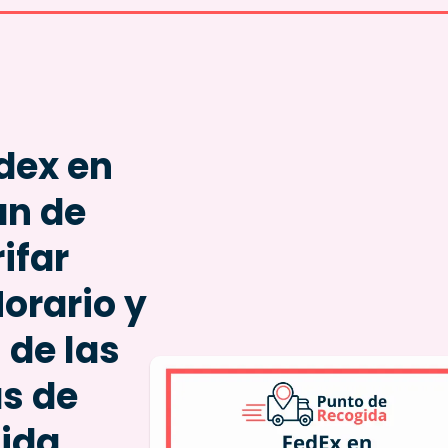
dex en
an de
ifar
Horario y
 de las
as de
ida