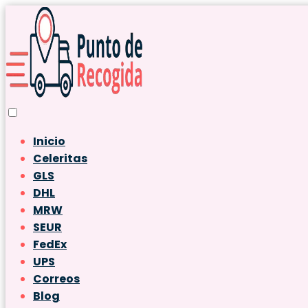
Inicio
Celeritas
GLS
DHL
MRW
SEUR
FedEx
UPS
Correos
Blog