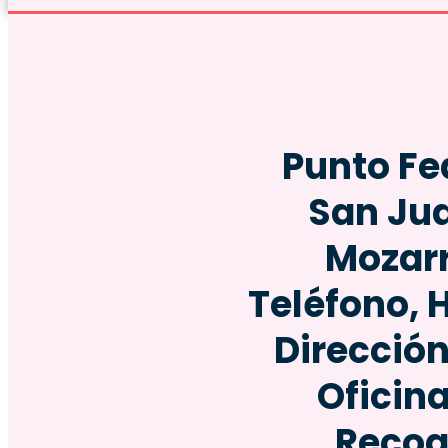
Punto Fe
San Ju
Mozarr
Teléfono, 
Dirección
Oficin
Recog