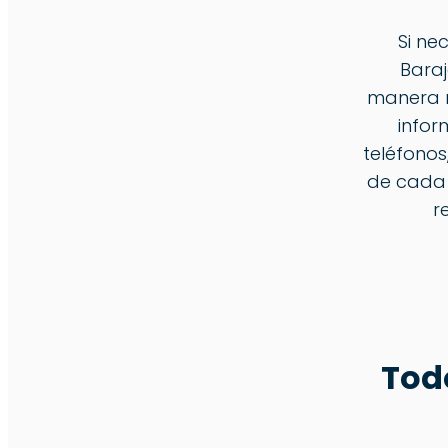
Si ne
Bara
manera r
infor
teléfonos
de cada o
r
Tod