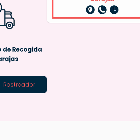
o de Recogida
arajas
Rastreador