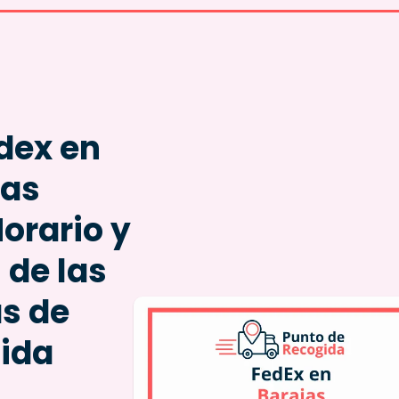
dex en
jas
Horario y
 de las
as de
ida