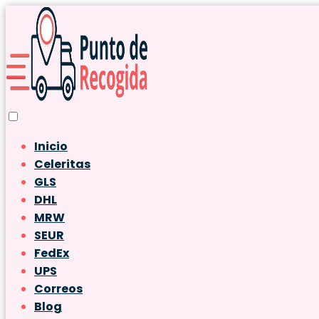
Inicio
Celeritas
GLS
DHL
MRW
SEUR
FedEx
UPS
Correos
Blog