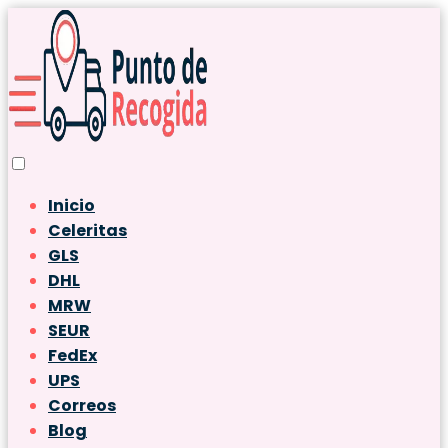
Inicio
Celeritas
GLS
DHL
MRW
SEUR
FedEx
UPS
Correos
Blog