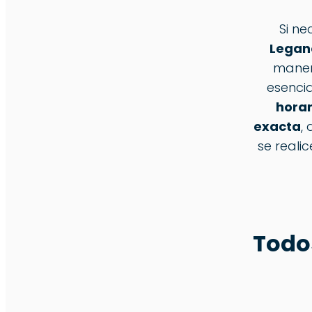
Si ne
Legan
maner
esencia
horar
exacta
,
se reali
Todo