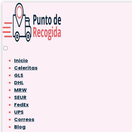
Inicio
Celeritas
GLS
DHL
MRW
SEUR
FedEx
UPS
Correos
Blog