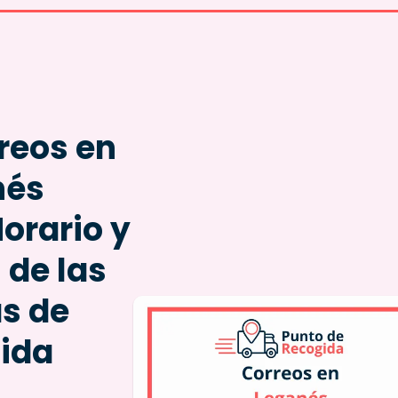
reos
en
nés
Horario y
 de las
as de
ida