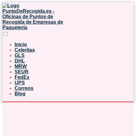
Inicio
Celeritas
GLS
DHL
MRW
SEUR
FedEx
UPS
Correos
Blog