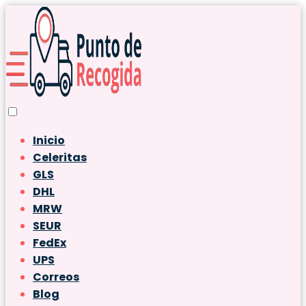
Inicio
Celeritas
GLS
DHL
MRW
SEUR
FedEx
UPS
Correos
Blog