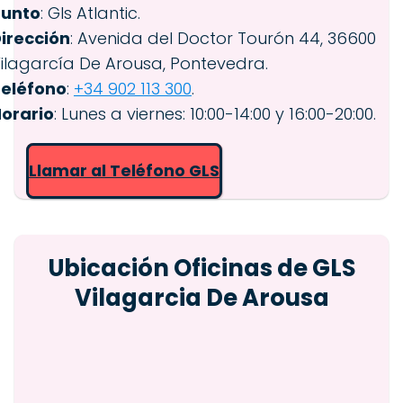
Punto
: Gls Atlantic.
irección
: Avenida del Doctor Tourón 44, 36600
ilagarcía De Arousa, Pontevedra.
eléfono
:
+34 902 113 300
.
orario
: Lunes a viernes: 10:00-14:00 y 16:00-20:00.
Llamar al Teléfono GLS
Ubicación Oficinas de GLS
Vilagarcia De Arousa