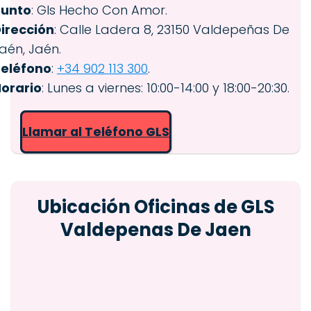
Punto
: Gls Hecho Con Amor.
irección
: Calle Ladera 8, 23150 Valdepeñas De
aén, Jaén.
eléfono
:
+34 902 113 300
.
orario
: Lunes a viernes: 10:00-14:00 y 18:00-20:30.
Llamar al Teléfono GLS
Ubicación Oficinas de GLS
Valdepenas De Jaen