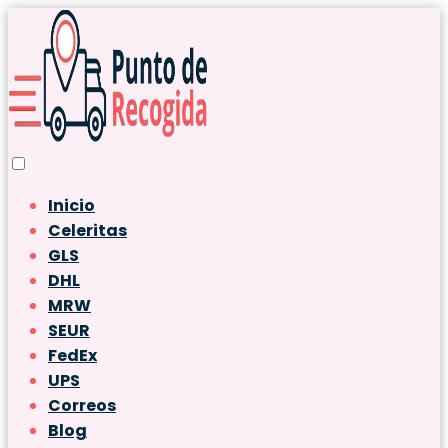
Inicio
Celeritas
GLS
DHL
MRW
SEUR
FedEx
UPS
Correos
Blog