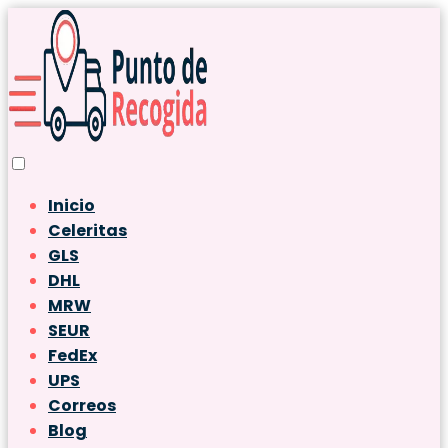
Inicio
Celeritas
GLS
DHL
MRW
SEUR
FedEx
UPS
Correos
Blog