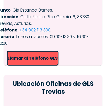
Punto
: Gls Estanco Barres.
irección
: Calle Eladio Rico García 6, 33780
revias, Asturias.
eléfono
:
+34 902 113 300
.
orario
: Lunes a viernes: 09:00-13:30 y 16:30-
0:00.
Llamar al Teléfono GLS
Ubicación Oficinas de GLS
Trevias