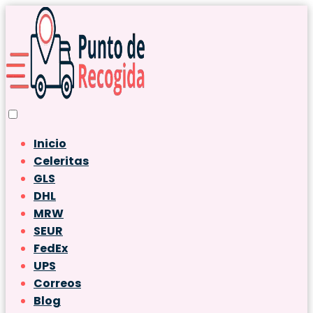
Inicio
Celeritas
GLS
DHL
MRW
SEUR
FedEx
UPS
Correos
Blog