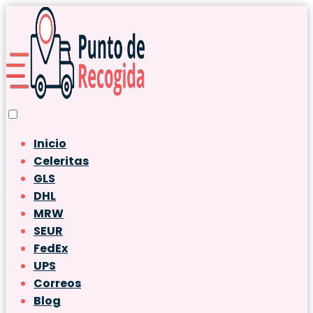
Inicio
Celeritas
GLS
DHL
MRW
SEUR
FedEx
UPS
Correos
Blog