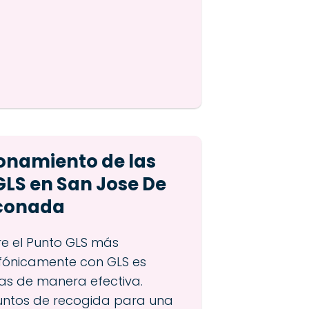
ionamiento de las
GLS en San Jose De
nconada
re el Punto GLS más
fónicamente con GLS es
das de manera efectiva.
untos de recogida para una