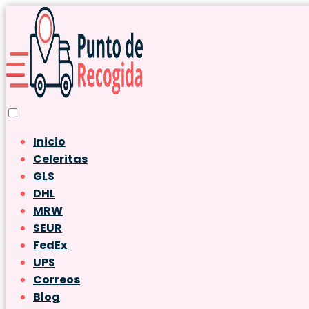
Inicio
Celeritas
GLS
DHL
MRW
SEUR
FedEx
UPS
Correos
Blog