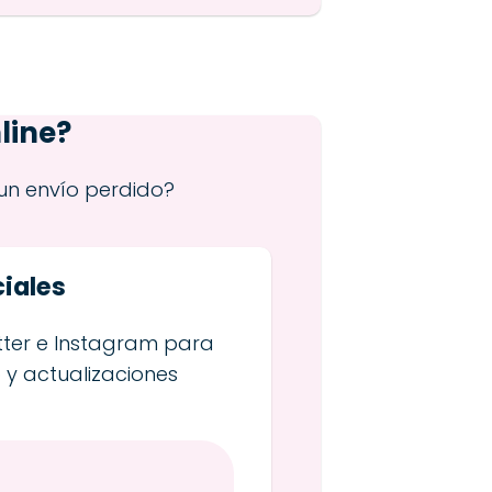
line?
un envío perdido?
iales
tter e Instagram para
 y actualizaciones