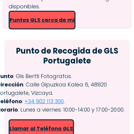
disponibles.
Puntos GLS cerca de mi
Punto de Recogida de GLS
Portugalete
Punto
: Gls Bertti Fotografos.
irección
: Calle Gipuzkoa Kalea 6, 48920
ortugalete, Vizcaya.
eléfono
:
+34 902 113 300
.
orario
: Lunes a viernes: 10:00-14:00 y 17:00-20:00.
Llamar al Teléfono GLS