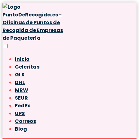
Inicio
Celeritas
GLS
DHL
MRW
SEUR
FedEx
UPS
Correos
Blog