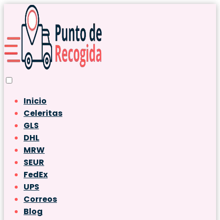
Inicio
Celeritas
GLS
DHL
MRW
SEUR
FedEx
UPS
Correos
Blog