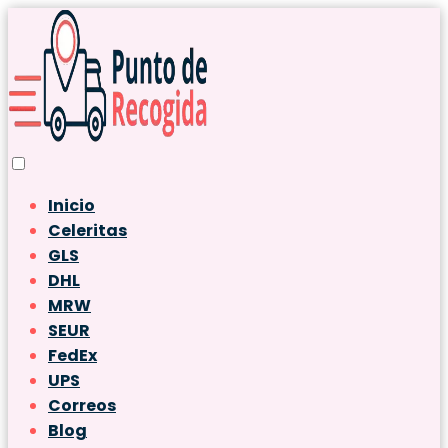
Inicio
Celeritas
GLS
DHL
MRW
SEUR
FedEx
UPS
Correos
Blog