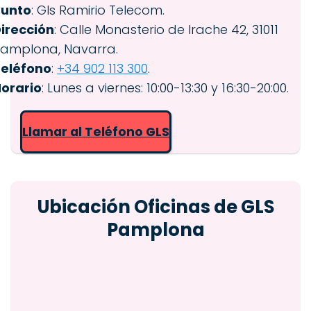
Punto
: Gls Ramirio Telecom.
irección
: Calle Monasterio de Irache 42, 31011
amplona, Navarra.
eléfono
:
+34 902 113 300
.
orario
: Lunes a viernes: 10:00-13:30 y 16:30-20:00.
Llamar al Teléfono GLS
Ubicación Oficinas de GLS
Pamplona