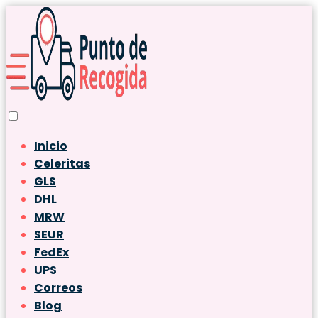
Inicio
Celeritas
GLS
DHL
MRW
SEUR
FedEx
UPS
Correos
Blog