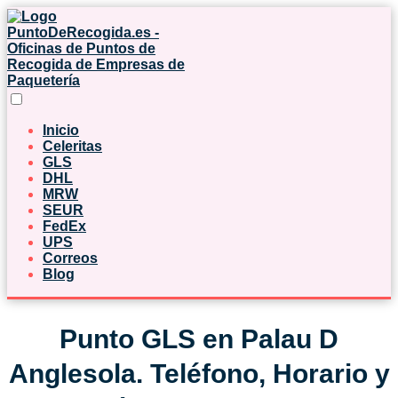
Inicio
Celeritas
GLS
DHL
MRW
SEUR
FedEx
UPS
Correos
Blog
Punto GLS en Palau D
Anglesola. Teléfono, Horario y