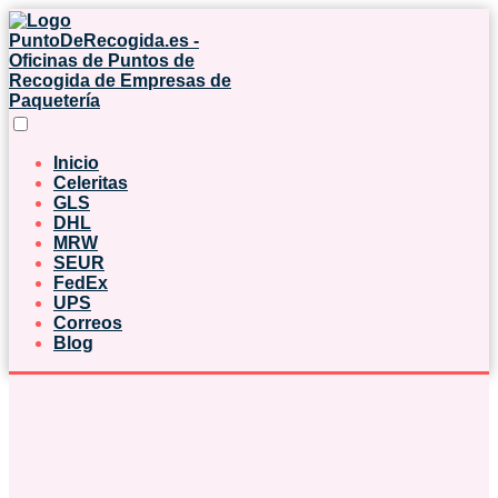
Inicio
Celeritas
GLS
DHL
MRW
SEUR
FedEx
UPS
Correos
Blog