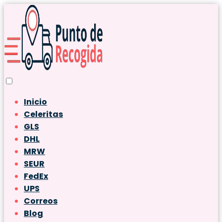
Inicio
Celeritas
GLS
DHL
MRW
SEUR
FedEx
UPS
Correos
Blog