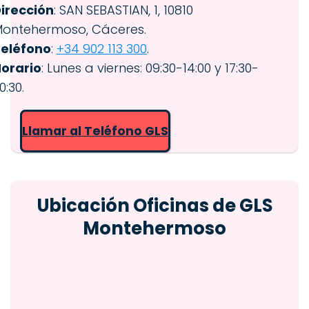
irección
: SAN SEBASTIAN, 1, 10810
ontehermoso, Cáceres.
eléfono
:
+34 902 113 300
.
orario
: Lunes a viernes: 09:30-14:00 y 17:30-
0:30.
Llamar al Teléfono GLS
Ubicación Oficinas de GLS
Montehermoso