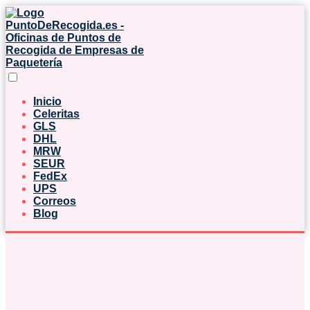
Inicio
Celeritas
GLS
DHL
MRW
SEUR
FedEx
UPS
Correos
Blog