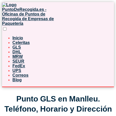
Inicio
Celeritas
GLS
DHL
MRW
SEUR
FedEx
UPS
Correos
Blog
Punto GLS en Manlleu.
Teléfono, Horario y Dirección