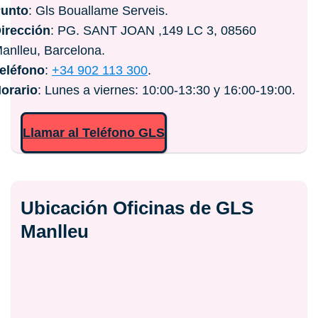
unto
: Gls Bouallame Serveis.
irección
: PG. SANT JOAN ,149 LC 3, 08560
anlleu, Barcelona.
eléfono
:
+34 902 113 300
.
orario
: Lunes a viernes: 10:00-13:30 y 16:00-19:00.
Llamar al Teléfono GLS
Ubicación Oficinas de GLS
Manlleu