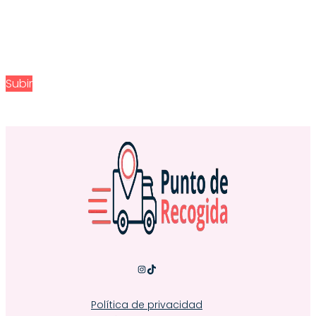
Subir
Instagram
TikTok
Política de privacidad