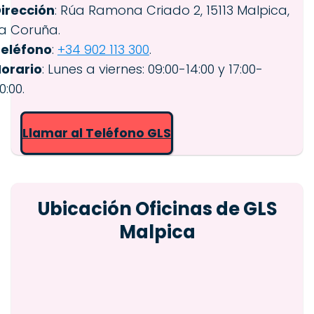
irección
: Rúa Ramona Criado 2, 15113 Malpica,
a Coruña.
eléfono
:
+34 902 113 300
.
orario
: Lunes a viernes: 09:00-14:00 y 17:00-
0:00.
Llamar al Teléfono GLS
Ubicación Oficinas de GLS
Malpica