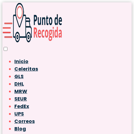
Inicio
Celeritas
GLS
DHL
MRW
SEUR
FedEx
UPS
Correos
Blog