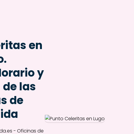
ritas en
o.
Horario y
 de las
as de
ida