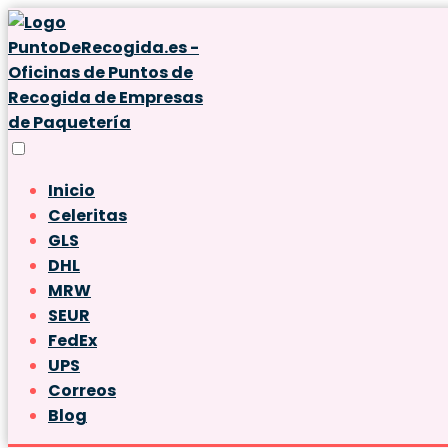
Inicio
Celeritas
GLS
DHL
MRW
SEUR
FedEx
UPS
Correos
Blog