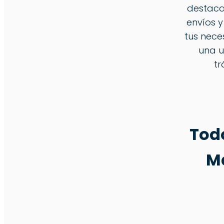
destaca
envíos 
tus nece
una u
tr
Todo
M