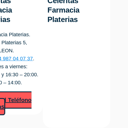
itas
Celeritas
cia
Farmacia
rias
Platerias
cia Platerias.
. Platerias 5,
 LEON.
4 987 04 07 37
.
es a viernes:
 y 16:30 – 20:00.
0 – 14:00.
 al Teléfono
as