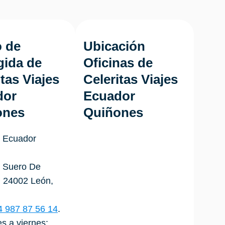
 de
Ubicación
ida de
Oficinas de
itas Viajes
Celeritas Viajes
dor
Ecuador
ones
Quiñones
s Ecuador
/ Suero De
, 24002 León,
4 987 87 56 14
.
es a viernes: