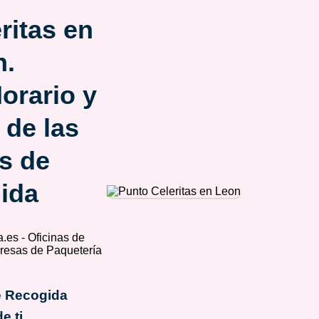
ritas en
n.
orario y
 de las
s de
ida
e Recogida
e ti