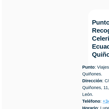
Punto
Recog
Celer
Ecua
Quiñ
Punto
: Viaje
Quiñones.
Dirección
: C
Quiñones, 11
León.
Teléfono
:
+3
Horario
: Lun