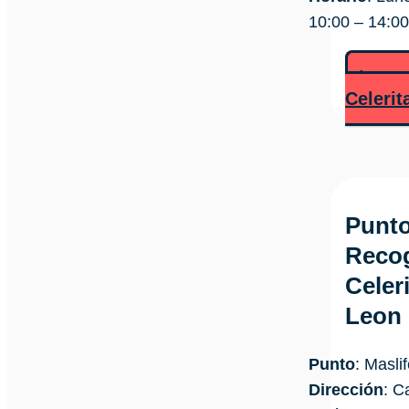
10:00 – 14:00
Llamar
Celerit
Punto
Recog
Celer
Leon
Punto
: Masli
Dirección
: C