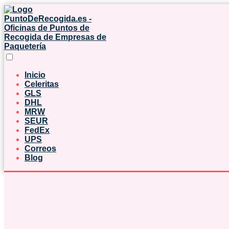
Inicio
Celeritas
GLS
DHL
MRW
SEUR
FedEx
UPS
Correos
Blog