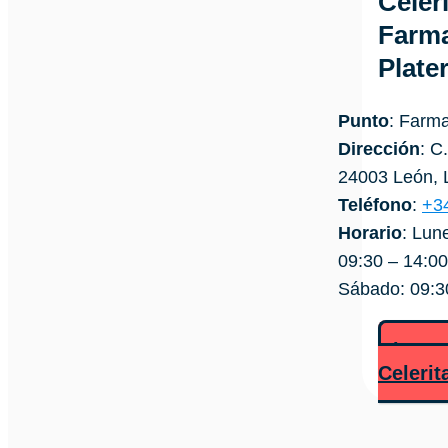
Celer
Farma
Plate
Punto
: Farma
Dirección
: C
24003 León,
Teléfono
:
+3
Horario
: Lun
09:30 – 14:00
Sábado: 09:3
Llamar
Celerit