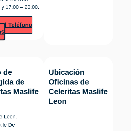
 y 17:00 – 20:00.
 al Teléfono
as
 de
Ubicación
ida de
Oficinas de
itas Maslife
Celeritas Maslife
Leon
fe Leon.
alle De