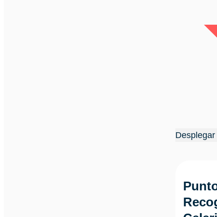
Desplegar 
Punto
Recog