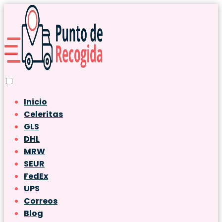
Inicio
Celeritas
GLS
DHL
MRW
SEUR
FedEx
UPS
Correos
Blog