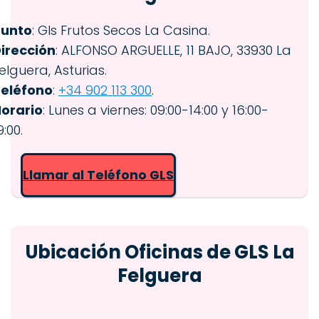
Punto
: Gls Frutos Secos La Casina.
irección
: ALFONSO ARGUELLE, 11 BAJO, 33930 La
elguera, Asturias.
eléfono
:
+34 902 113 300
.
orario
: Lunes a viernes: 09:00-14:00 y 16:00-
9:00.
Llamar al Teléfono GLS
Ubicación Oficinas de GLS La
Felguera