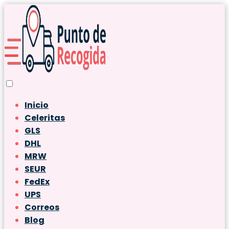
Inicio
Celeritas
GLS
DHL
MRW
SEUR
FedEx
UPS
Correos
Blog