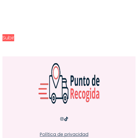
Subir
Instagram
TikTok
Política de privacidad