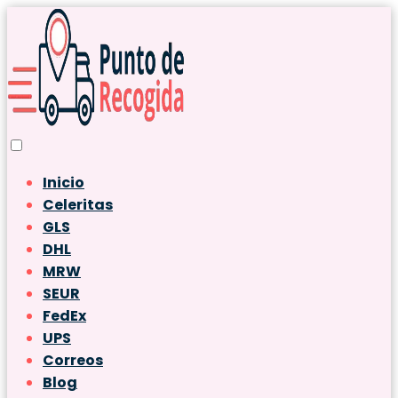
Inicio
Celeritas
GLS
DHL
MRW
SEUR
FedEx
UPS
Correos
Blog