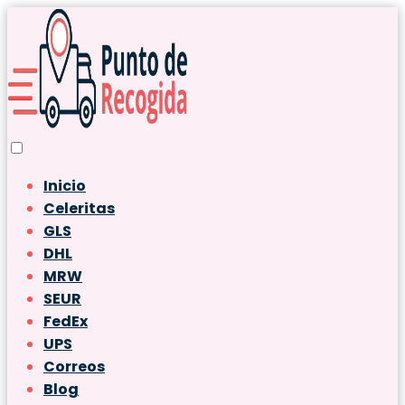
Inicio
Celeritas
GLS
DHL
MRW
SEUR
FedEx
UPS
Correos
Blog