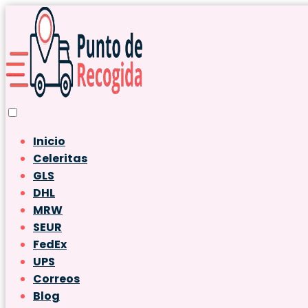
Inicio
Celeritas
GLS
DHL
MRW
SEUR
FedEx
UPS
Correos
Blog