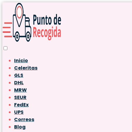
Inicio
Celeritas
GLS
DHL
MRW
SEUR
FedEx
UPS
Correos
Blog