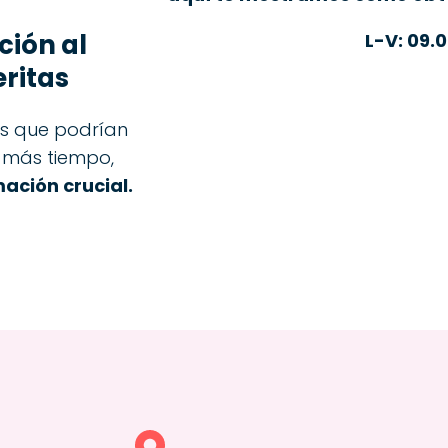
ción al
L-V: 09.0
eritas
ios que podrían
s más tiempo,
ación crucial.