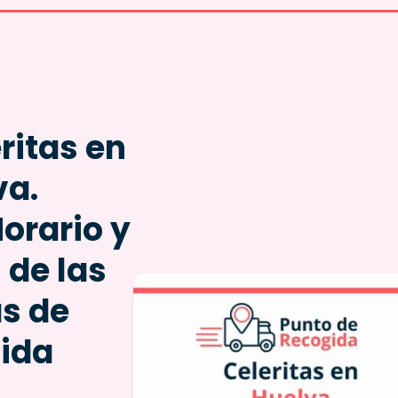
ritas en
va.
Horario y
 de las
as de
ida