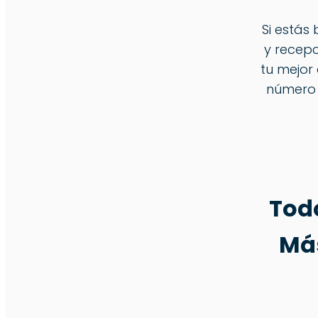
Si estás
y recepc
tu mejor 
número 
Todo
Má