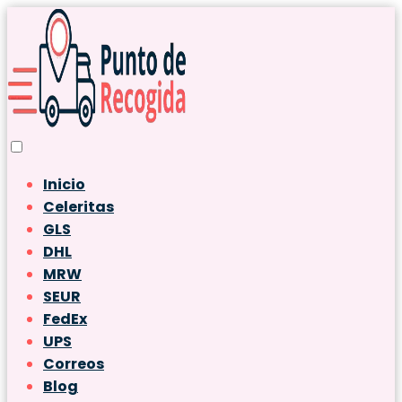
Inicio
Celeritas
GLS
DHL
MRW
SEUR
FedEx
UPS
Correos
Blog