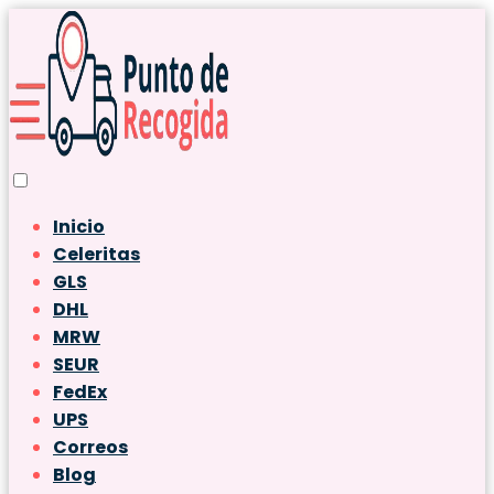
Inicio
Celeritas
GLS
DHL
MRW
SEUR
FedEx
UPS
Correos
Blog