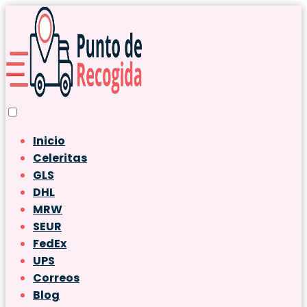
Inicio
Celeritas
GLS
DHL
MRW
SEUR
FedEx
UPS
Correos
Blog