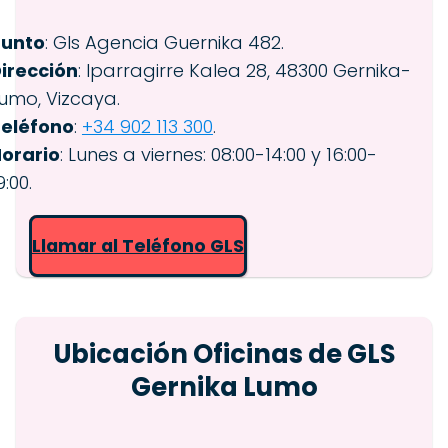
Punto
: Gls Agencia Guernika 482.
irección
: Iparragirre Kalea 28, 48300 Gernika-
umo, Vizcaya.
eléfono
:
+34 902 113 300
.
orario
: Lunes a viernes: 08:00-14:00 y 16:00-
9:00.
Llamar al Teléfono GLS
Ubicación Oficinas de GLS
Gernika Lumo