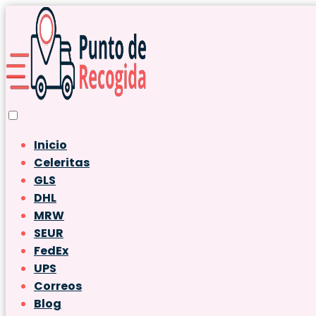
Inicio
Celeritas
GLS
DHL
MRW
SEUR
FedEx
UPS
Correos
Blog