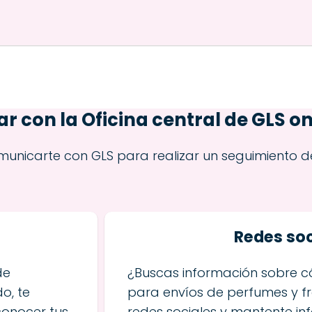
 con la Oficina central de GLS on
unicarte con GLS para realizar un seguimiento d
S
Redes soc
de
¿Buscas información sobre 
o, te
para envíos de perfumes y f
onocer tus
redes sociales y mantente i