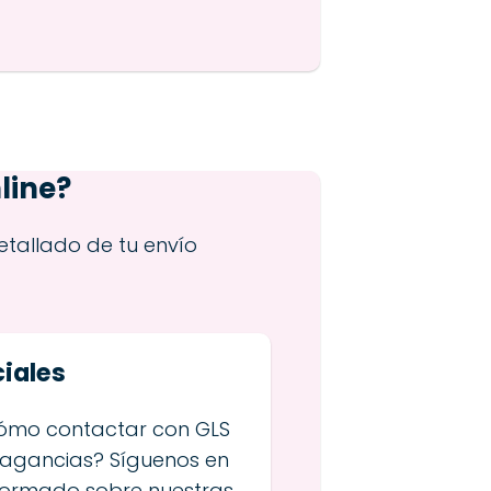
line?
etallado de tu envío
iales
cómo contactar con GLS
ragancias? Síguenos en
nformado sobre nuestras