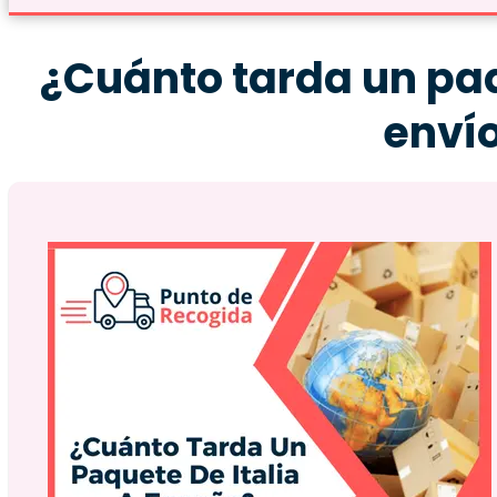
¿Cuánto tarda un paq
enví