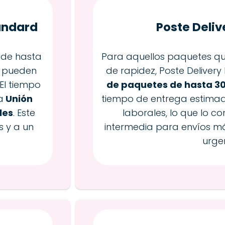
tandard
Poste Deliv
 de hasta
Para aquellos paquetes q
e pueden
de rapidez, Poste Deliver
El tiempo
de paquetes de hasta 30
a
Unión
tiempo de entrega estimad
les
. Este
laborales, lo que lo c
s y a un
intermedia para envíos más
urge