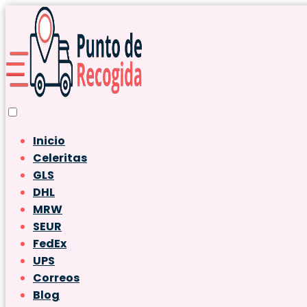
Inicio
Celeritas
GLS
DHL
MRW
SEUR
FedEx
UPS
Correos
Blog