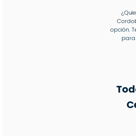
¿Quie
Cordob
opción. T
para 
Tod
C