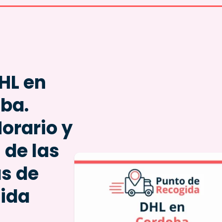
HL en
ba.
Horario y
 de las
as de
ida