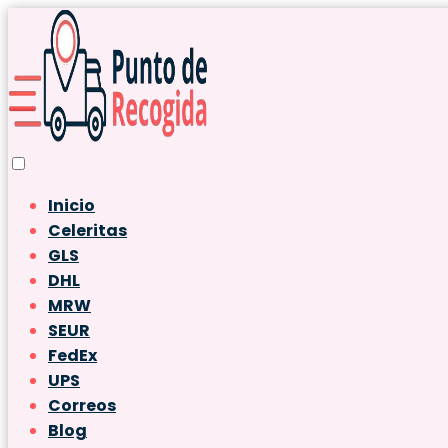
Inicio
Celeritas
GLS
DHL
MRW
SEUR
FedEx
UPS
Correos
Blog