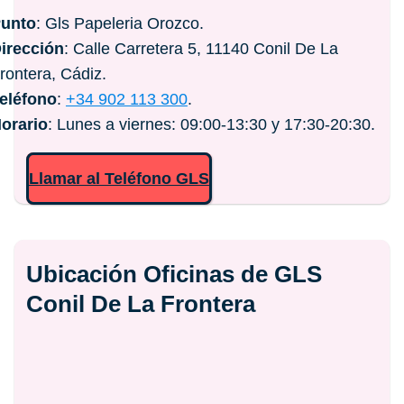
unto
: Gls Papeleria Orozco.
irección
: Calle Carretera 5, 11140 Conil De La
rontera, Cádiz.
eléfono
:
+34 902 113 300
.
orario
: Lunes a viernes: 09:00-13:30 y 17:30-20:30.
Llamar al Teléfono GLS
Ubicación Oficinas de GLS
Conil De La Frontera