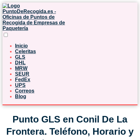
Inicio
Celeritas
GLS
DHL
MRW
SEUR
FedEx
UPS
Correos
Blog
Punto GLS en Conil De La
Frontera. Teléfono, Horario y