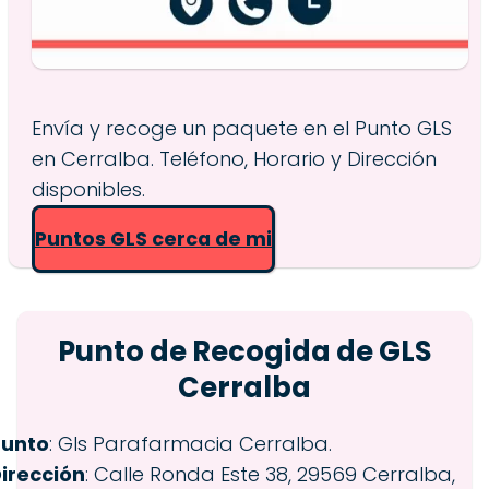
Envía y recoge un paquete en el Punto GLS
en Cerralba. Teléfono, Horario y Dirección
disponibles.
Puntos GLS cerca de mi
Punto de Recogida de GLS
Cerralba
Punto
: Gls Parafarmacia Cerralba.
irección
: Calle Ronda Este 38, 29569 Cerralba,