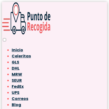
Inicio
Celeritas
GLS
DHL
MRW
SEUR
FedEx
UPS
Correos
Blog