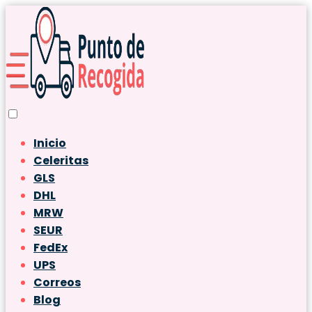
Inicio
Celeritas
GLS
DHL
MRW
SEUR
FedEx
UPS
Correos
Blog