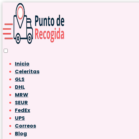
Inicio
Celeritas
GLS
DHL
MRW
SEUR
FedEx
UPS
Correos
Blog