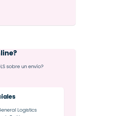
line?
LS sobre un envío?
iales
eneral Logistics