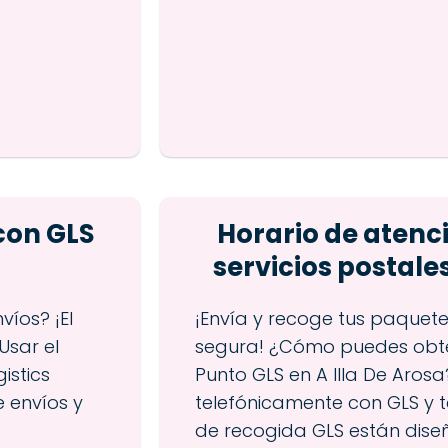
con GLS
Horario de atenci
servicios postales
íos? ¡El
¡Envía y recoge tus paquet
Usar el
segura! ¿Cómo puedes obte
istics
Punto GLS en A Illa De Aro
e envíos y
telefónicamente con GLS y 
de recogida GLS están diseñ