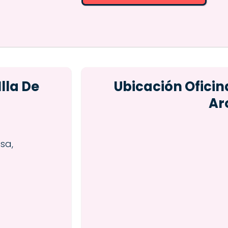
lla De
Ubicación Oficina
Ar
sa,